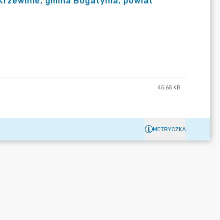
Krzewinie, gmina Bogatynia, powiat
45.65 KB
METRYCZKA