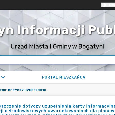
KON
yn Informacji Pub
Urząd Miasta i Gminy w Bogatyni
PORTAL MIESZKAŃCA
OBWIESZCZENIE DOTYCZY UZUPEŁNIENIA KARTY INFORMACYJNEJ PRZEDSIĘWZIĘCIA W SPRAWIE WYDANIA DECYZJI O ŚRODOWISKOWYCH UWARUNKOWANIACH DLA PLANOWANEGO PRZEDSIĘWZIĘCIA PN. " BUDOWA FARMY FOTOWOLTAICZNEJ WRAZ Z INFRASTRUKTURĄ TOWARZYSZĄCĄ W KRZEWINIE, GMINA BOGATYNIA, POWIAT ZGORZELECKI" PRZEZ INWESTORA.
szczenie dotyczy uzupełnienia karty informacyjn
ji o środowiskowych uwarunkowaniach dla planow