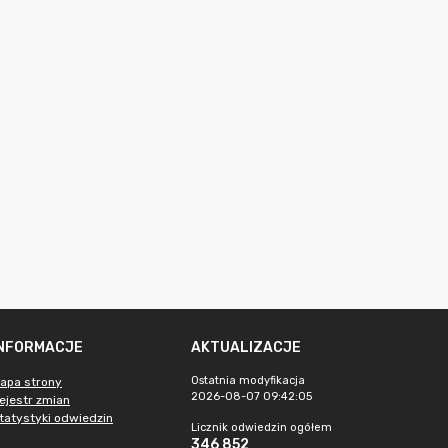
INFORMACJE
AKTUALIZACJE
Ostatnia modyfikacja
apa strony
2026-08-07 09:42:05
ejestr zmian
tatystyki odwiedzin
Licznik odwiedzin ogółem
346 852