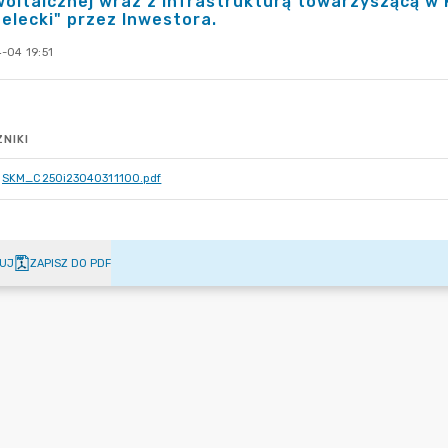
oltaicznej wraz z infrastrukturą towarzyszącą w 
elecki" przez Inwestora.
-04 19:51
NIKI
SKM_C250i23040311100.pdf
UJ
ZAPISZ DO PDF