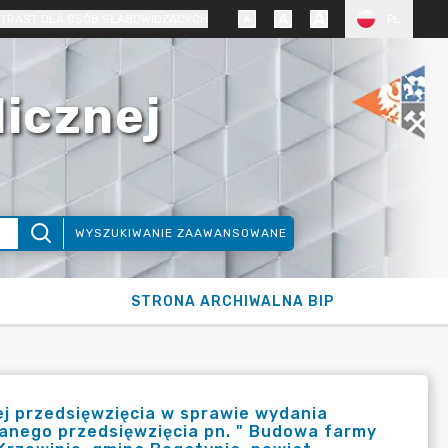
TRAST DLA OSÓB SŁABOWIDZĄCYCH
PL
licznej
WYSZUKIWANIE ZAAWANSOWANE
STRONA ARCHIWALNA BIP
ej przedsięwzięcia w sprawie wydania
anego przedsięwzięcia pn. " Budowa farmy