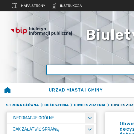
MAPA STRONY
INSTRUKCJA
biuletyn
Biulet
informacji publicznej
URZĄD MIASTA I GMINY
STRONA GŁÓWNA
OGŁOSZENIA
OBWIESZCZENIA
INFORMACJE OGÓLNE
Obwie
decyz
JAK ZAŁATWIĆ SPRAWĘ