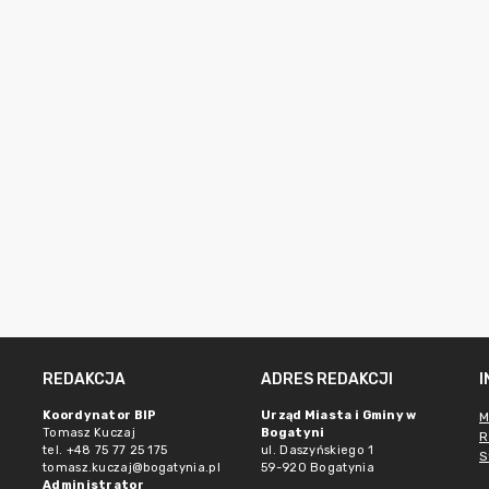
REDAKCJA
ADRES REDAKCJI
Koordynator BIP
Urząd Miasta i Gminy w
M
Tomasz Kuczaj
Bogatyni
R
tel. +48 75 77 25 175
ul. Daszyńskiego 1
S
tomasz.kuczaj@bogatynia.pl
59-920 Bogatynia
Administrator