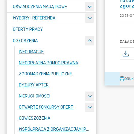
fotow
zgorz
OŚWIADCZENIA MAJĄTKOWE
2023-04
WYBORY I REFERENDA
OFERTY PRACY
OGŁOSZENIA
ZAŁĄCZ
INFORMACJE
NIEODPŁATNA POMOC PRAWNA
ZGROMADZENIA PUBLICZNE
DRUK
DYŻURY APTEK
NIERUCHOMOŚCI
OTWARTE KONKURSY OFERT
OBWIESZCZENIA
WSPÓŁPRACA Z ORGANIZACJAMI POZARZĄDOWYMI