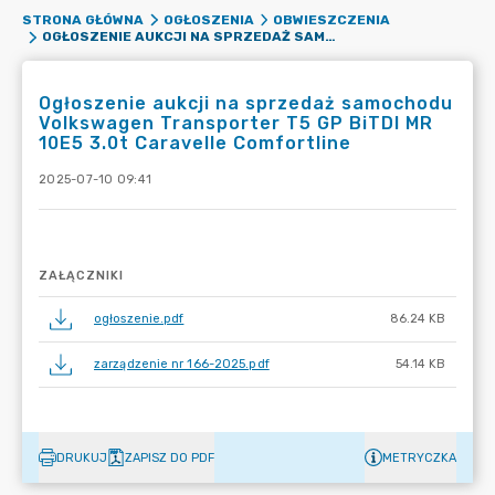
STRONA GŁÓWNA
OGŁOSZENIA
OBWIESZCZENIA
OGŁOSZENIE AUKCJI NA SPRZEDAŻ SAMOCHODU VOLKSWAGEN TRANSPORTER T5 GP BITDI MR 10E5 3.0T CARAVELLE COMFORTLINE
Ogłoszenie aukcji na sprzedaż samochodu
Volkswagen Transporter T5 GP BiTDI MR
10E5 3.0t Caravelle Comfortline
2025-07-10 09:41
ZAŁĄCZNIKI
ogłoszenie.pdf
86.24 KB
zarządzenie nr 166-2025.pdf
54.14 KB
DRUKUJ
ZAPISZ DO PDF
METRYCZKA