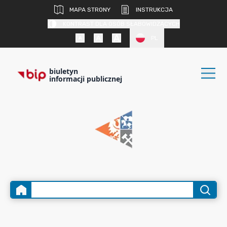
MAPA STRONY
INSTRUKCJA
KONTRAST DLA OSÓB SŁABOWIDZĄCYCH
PL
biuletyn
informacji publicznej