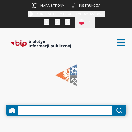
MAPA STRONY
INSTRUKCJA
KONTRAST DLA OSÓB SŁABOWIDZĄCYCH
PL
biuletyn
informacji publicznej