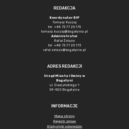
REDAKCJA
Koordynator BIP
Tomasz Kuczaj
tel. +48 75 77 25 175
tomasz.kuczaj@bogatynia.pl
Administrator
Rafał Żelazo
tel. +48 75 77 25 173
rafal.zelazo@bogatynia.pl
ADRES REDAKCJI
Urząd Miasta i Gminy w
Bogatyni
ul. Daszyńskiego 1
59-920 Bogatynia
INFORMACJE
Mapa strony
Rejestr zmian
Statystyki odwiedzin