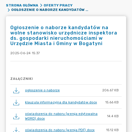
STRONA GŁÓWNA
OFERTY PRACY
OGŁOSZENIE O NABORZE KANDYDATÓW NA WOLNE STANOWISKO URZĘDNICZE INSPEKTORA DS. GOSPODARKI NIERUCHOMOŚCIAMI W URZĘDZIE MIASTA I GMINY W BOGATYNI
Ogłoszenie o naborze kandydatów na
wolne stanowisko urzędnicze inspektora
ds. gospodarki nieruchomościami w
Urzędzie Miasta i Gminy w Bogatyni
2025-06-24 15:37
ZAŁĄCZNIKI
ogłoszenie o naborze
206.67 KB
klauzula informacyjna dla kandydatów.docx
15.66 KB
oświadczenia do naboru (wersja edytowalna
14.4 KB
WORD).docx
oświadczenia do naboru (wersja PDF).docx
15.12 KB