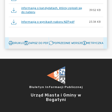
informacja o kandydatach, którzy zgłosili się
39.52 KB
do naboru
Informacja o wynikach naboru NZP.pdf
23.34 KB
DRUKUJ
ZAPISZ DO PDF
POPRZEDNIE WERSJE
METRYCZKA
Biuletyn Informacji Publicznej
Urząd Miasta i Gminy w
Bogatyni