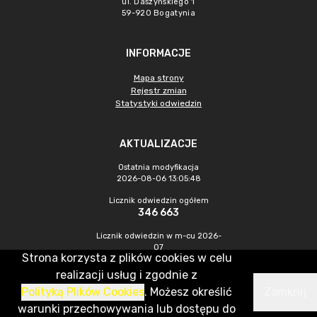
ul. Daszyńskiego 1
59-920 Bogatynia
INFORMACJE
Mapa strony
Rejestr zmian
Statystyki odwiedzin
AKTUALIZACJE
Ostatnia modyfikacja
2026-08-06 13:05:48
Licznik odwiedzin ogółem
346 663
Licznik odwiedzin w m-cu 2026-
07
Strona korzysta z plików cookies w celu
1 054
realizacji usług i zgodnie z
Polityką Plików Cookies
. Możesz określić
Zamknij
CMS & Hosting: Nefeni Sp. z o.o.
warunki przechowywania lub dostępu do