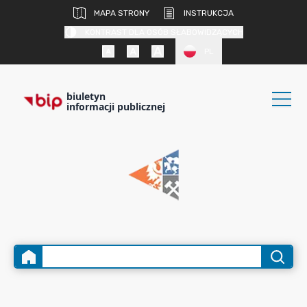
MAPA STRONY
INSTRUKCJA
KONTRAST DLA OSÓB SŁABOWIDZĄCYCH
PL
biuletyn
informacji publicznej