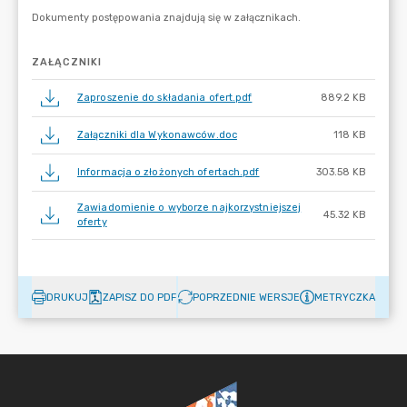
ZAŁĄCZNIKI
Zaproszenie do składania ofert.pdf
889.2 KB
Załączniki dla Wykonawców.doc
118 KB
Informacja o złożonych ofertach.pdf
303.58 KB
Zawiadomienie o wyborze najkorzystniejszej
45.32 KB
oferty
DRUKUJ
ZAPISZ DO PDF
POPRZEDNIE WERSJE
METRYCZKA