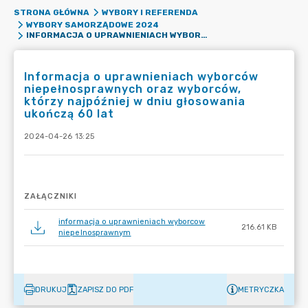
STRONA GŁÓWNA
WYBORY I REFERENDA
WYBORY SAMORZĄDOWE 2024
INFORMACJA O UPRAWNIENIACH WYBORCÓW NIEPEŁNOSPRAWNYCH ORAZ WYBORCÓW, KTÓRZY NAJPÓŹNIEJ W DNIU GŁOSOWANIA UKOŃCZĄ 60 LAT
Informacja o uprawnieniach wyborców
niepełnosprawnych oraz wyborców,
którzy najpóźniej w dniu głosowania
ukończą 60 lat
2024-04-26 13:25
ZAŁĄCZNIKI
informacja o uprawnieniach wyborcow
216.61 KB
niepelnosprawnym
DRUKUJ
ZAPISZ DO PDF
METRYCZKA