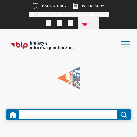
MAPA STRONY
INSTRUKCJA
KONTRAST DLA OSÓB SŁABOWIDZĄCYCH
PL
biuletyn
informacji publicznej