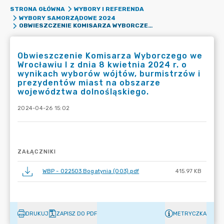
STRONA GŁÓWNA
WYBORY I REFERENDA
WYBORY SAMORZĄDOWE 2024
OBWIESZCZENIE KOMISARZA WYBORCZEGO WE WROCŁAWIU I Z DNIA 8 KWIETNIA 2024 R. O WYNIKACH WYBORÓW WÓJTÓW, BURMISTRZÓW I PREZYDENTÓW MIAST NA OBSZARZE WOJEWÓDZTWA DOLNOŚLĄSKIEGO.
Obwieszczenie Komisarza Wyborczego we
Wrocławiu I z dnia 8 kwietnia 2024 r. o
wynikach wyborów wójtów, burmistrzów i
prezydentów miast na obszarze
województwa dolnośląskiego.
2024-04-26 15:02
ZAŁĄCZNIKI
WBP - 022503 Bogatynia (003).pdf
415.97 KB
DRUKUJ
ZAPISZ DO PDF
METRYCZKA