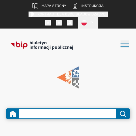
MAPA STRONY
INSTRUKCJA
KONTRAST DLA OSÓB SŁABOWIDZĄCYCH
PL
biuletyn
informacji publicznej