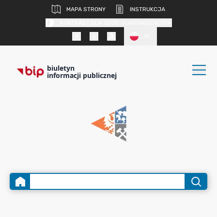
MAPA STRONY
INSTRUKCJA
KONTRAST DLA OSÓB SŁABOWIDZĄCYCH
PL
biuletyn
informacji publicznej