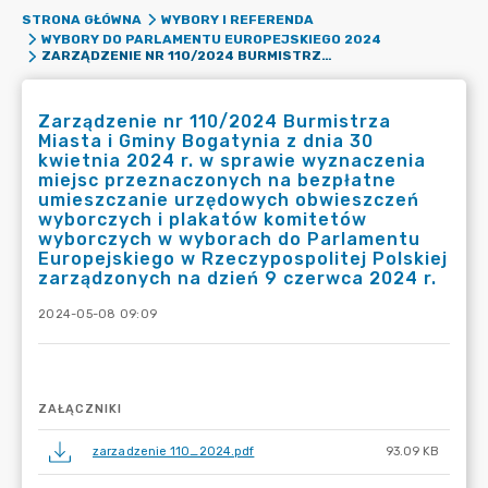
STRONA GŁÓWNA
WYBORY I REFERENDA
WYBORY DO PARLAMENTU EUROPEJSKIEGO 2024
ZARZĄDZENIE NR 110/2024 BURMISTRZA MIASTA I GMINY BOGATYNIA Z DNIA 30 KWIETNIA 2024 R. W SPRAWIE WYZNACZENIA MIEJSC PRZEZNACZONYCH NA BEZPŁATNE UMIESZCZANIE URZĘDOWYCH OBWIESZCZEŃ WYBORCZYCH I PLAKATÓW KOMITETÓW WYBORCZYCH W WYBORACH DO PARLAMENTU EUROPEJSKIEGO W RZECZYPOSPOLITEJ POLSKIEJ ZARZĄDZONYCH NA DZIEŃ 9 CZERWCA 2024 R.
Zarządzenie nr 110/2024 Burmistrza
Miasta i Gminy Bogatynia z dnia 30
kwietnia 2024 r. w sprawie wyznaczenia
miejsc przeznaczonych na bezpłatne
umieszczanie urzędowych obwieszczeń
wyborczych i plakatów komitetów
wyborczych w wyborach do Parlamentu
Europejskiego w Rzeczypospolitej Polskiej
zarządzonych na dzień 9 czerwca 2024 r.
2024-05-08 09:09
ZAŁĄCZNIKI
zarzadzenie 110_2024.pdf
93.09 KB