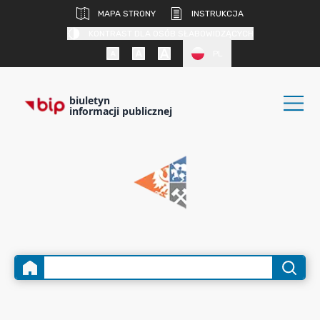
MAPA STRONY
INSTRUKCJA
KONTRAST DLA OSÓB SŁABOWIDZĄCYCH
PL
biuletyn
informacji publicznej