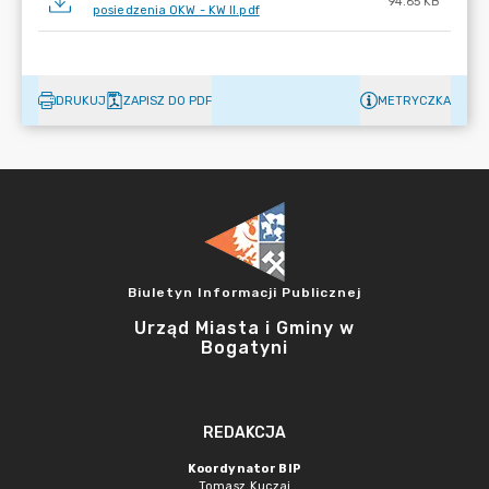
94.65 KB
posiedzenia OKW - KW II.pdf
DRUKUJ
ZAPISZ DO PDF
METRYCZKA
Biuletyn Informacji Publicznej
Urząd Miasta i Gminy w
Bogatyni
REDAKCJA
Koordynator BIP
Tomasz Kuczaj