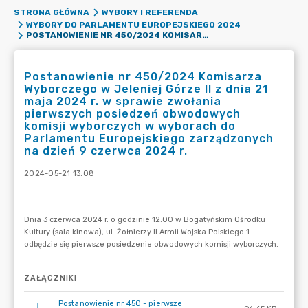
STRONA GŁÓWNA
WYBORY I REFERENDA
WYBORY DO PARLAMENTU EUROPEJSKIEGO 2024
POSTANOWIENIE NR 450/2024 KOMISARZA WYBORCZEGO W JELENIEJ GÓRZE II Z DNIA 21 MAJA 2024 R. W SPRAWIE ZWOŁANIA PIERWSZYCH POSIEDZEŃ OBWODOWYCH KOMISJI WYBORCZYCH W WYBORACH DO PARLAMENTU EUROPEJSKIEGO ZARZĄDZONYCH NA DZIEŃ 9 CZERWCA 2024 R.
Postanowienie nr 450/2024 Komisarza
Wyborczego w Jeleniej Górze II z dnia 21
maja 2024 r. w sprawie zwołania
pierwszych posiedzeń obwodowych
komisji wyborczych w wyborach do
Parlamentu Europejskiego zarządzonych
na dzień 9 czerwca 2024 r.
2024-05-21 13:08
ZAŁĄCZNIKI
Postanowienie nr 450 - pierwsze