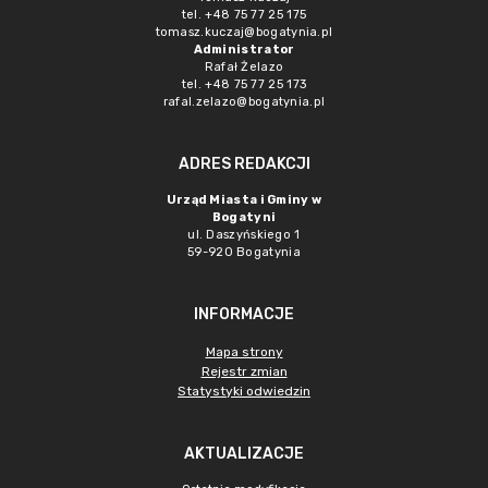
tel. +48 75 77 25 175
tomasz.kuczaj@bogatynia.pl
Administrator
Rafał Żelazo
tel. +48 75 77 25 173
rafal.zelazo@bogatynia.pl
ADRES REDAKCJI
Urząd Miasta i Gminy w
Bogatyni
ul. Daszyńskiego 1
59-920 Bogatynia
INFORMACJE
Mapa strony
Rejestr zmian
Statystyki odwiedzin
AKTUALIZACJE