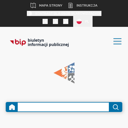
MAPA STRONY
INSTRUKCJA
KONTRAST DLA OSÓB SŁABOWIDZĄCYCH
PL
biuletyn
informacji publicznej