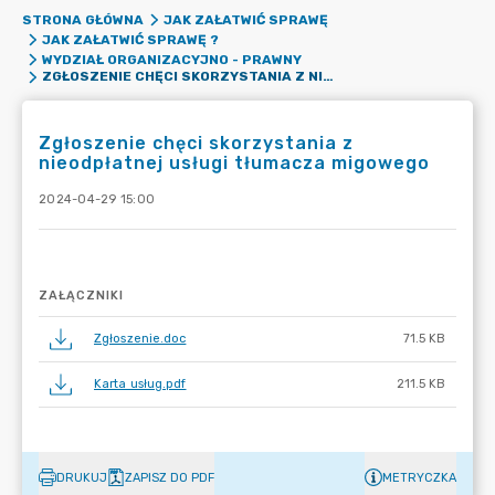
STRONA GŁÓWNA
JAK ZAŁATWIĆ SPRAWĘ
JAK ZAŁATWIĆ SPRAWĘ ?
WYDZIAŁ ORGANIZACYJNO - PRAWNY
ZGŁOSZENIE CHĘCI SKORZYSTANIA Z NIEODPŁATNEJ USŁUGI TŁUMACZA MIGOWEGO
Zgłoszenie chęci skorzystania z
nieodpłatnej usługi tłumacza migowego
2024-04-29 15:00
ZAŁĄCZNIKI
Zgłoszenie.doc
71.5 KB
Karta usług.pdf
211.5 KB
DRUKUJ
ZAPISZ DO PDF
METRYCZKA