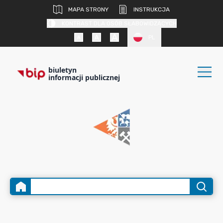
MAPA STRONY
INSTRUKCJA
KONTRAST DLA OSÓB SŁABOWIDZĄCYCH
PL
biuletyn
informacji publicznej