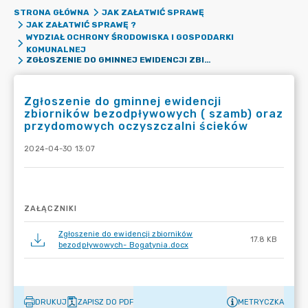
STRONA GŁÓWNA
JAK ZAŁATWIĆ SPRAWĘ
JAK ZAŁATWIĆ SPRAWĘ ?
WYDZIAŁ OCHRONY ŚRODOWISKA I GOSPODARKI
KOMUNALNEJ
ZGŁOSZENIE DO GMINNEJ EWIDENCJI ZBIORNIKÓW BEZODPŁYWOWYCH ( SZAMB) ORAZ PRZYDOMOWYCH OCZYSZCZALNI ŚCIEKÓW
Zgłoszenie do gminnej ewidencji
zbiorników bezodpływowych ( szamb) oraz
przydomowych oczyszczalni ścieków
2024-04-30 13:07
ZAŁĄCZNIKI
Zgłoszenie do ewidencji zbiorników
17.8 KB
bezodpływowych- Bogatynia.docx
DRUKUJ
ZAPISZ DO PDF
METRYCZKA