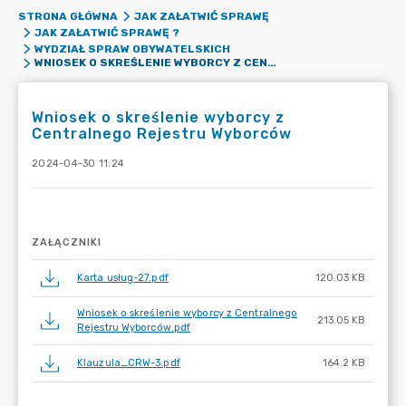
STRONA GŁÓWNA
JAK ZAŁATWIĆ SPRAWĘ
JAK ZAŁATWIĆ SPRAWĘ ?
WYDZIAŁ SPRAW OBYWATELSKICH
WNIOSEK O SKREŚLENIE WYBORCY Z CENTRALNEGO REJESTRU WYBORCÓW
Wniosek o skreślenie wyborcy z
Centralnego Rejestru Wyborców
2024-04-30 11:24
ZAŁĄCZNIKI
Karta usług-27.pdf
120.03 KB
Wniosek o skreślenie wyborcy z Centralnego
213.05 KB
Rejestru Wyborców.pdf
Klauzula_CRW-3.pdf
164.2 KB