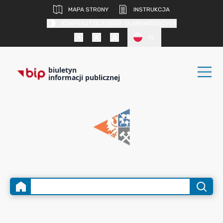
MAPA STRONY
INSTRUKCJA
KONTRAST DLA OSÓB SŁABOWIDZĄCYCH
PL
biuletyn
informacji publicznej