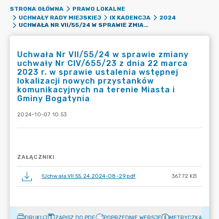
STRONA GŁÓWNA
PRAWO LOKALNE
UCHWAŁY RADY MIEJSKIEJ
IX KADENCJA
2024
UCHWAŁA NR VII/55/24 W SPRAWIE ZMIANY UCHWAŁY NR CIV/655/23 Z DNIA 22 MARCA 2023 R. W SPRAWIE USTALENIA WSTĘPNEJ LOKALIZACJI NOWYCH PRZYSTANKÓW KOMUNIKACYJNYCH NA TERENIE MIASTA I GMINY BOGATYNIA
Uchwała Nr VII/55/24 w sprawie zmiany
uchwały Nr CIV/655/23 z dnia 22 marca
2023 r. w sprawie ustalenia wstępnej
lokalizacji nowych przystanków
komunikacyjnych na terenie Miasta i
Gminy Bogatynia
2024-10-07 10:53
ZAŁĄCZNIKI
!Uchwała.VII.55.24.2024-08-29.pdf
367.72 KB
DRUKUJ
ZAPISZ DO PDF
POPRZEDNIE WERSJE
METRYCZKA