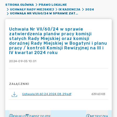
STRONA GŁÓWNA
PRAWO LOKALNE
UCHWAŁY RADY MIEJSKIEJ
IX KADENCJA
2024
UCHWAŁA NR VII/60/24 W SPRAWIE ZATWIERDZENIA PLANÓW PRACY KOMISJI STAŁYCH RADY MIEJSKIEJ ORAZ KOMISJI DORAŹNEJ RADY MIEJSKIEJ W BOGATYNI I PLANU PRACY / KONTROLI KOMISJI REWIZYJNEJ NA III I IV KWARTAŁ 2024 ROKU
Uchwała Nr VII/60/24 w sprawie
zatwierdzenia planów pracy komisji
stałych Rady Miejskiej oraz komisji
doraźnej Rady Miejskiej w Bogatyni i planu
pracy / kontroli Komisji Rewizyjnej na III i
IV kwartał 2024 roku
2024-09-05 10:01
ZAŁĄCZNIKI
Uchwała.VII.60.24.2024.08.29.pdf
639.63 KB
DRUKUJ
ZAPISZ DO PDF
METRYCZKA