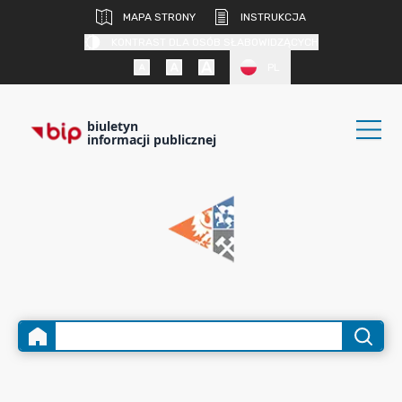
MAPA STRONY
INSTRUKCJA
KONTRAST DLA OSÓB SŁABOWIDZĄCYCH
PL
biuletyn
informacji publicznej