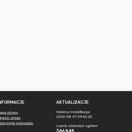
INFORMACJE
AKTUALIZACJE
Ostatnia modyfikacja
apa strony
2026-08-07 09:42:05
ejestr zmian
tatystyki odwiedzin
Licznik odwiedzin ogółem
346 848