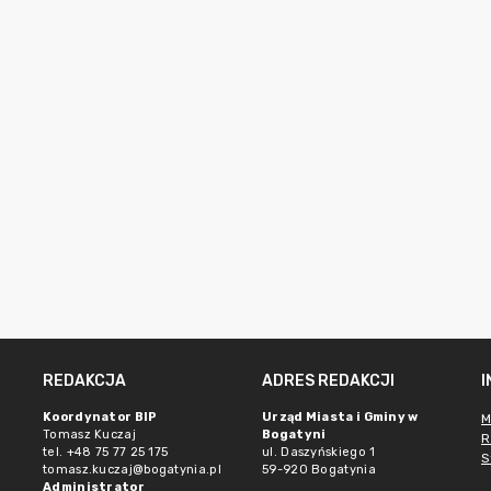
REDAKCJA
ADRES REDAKCJI
Koordynator BIP
Urząd Miasta i Gminy w
M
Tomasz Kuczaj
Bogatyni
R
tel. +48 75 77 25 175
ul. Daszyńskiego 1
S
tomasz.kuczaj@bogatynia.pl
59-920 Bogatynia
Administrator