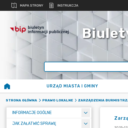
MAPA STRONY
INSTRUKCJA
biuletyn
Biulet
informacji publicznej
URZĄD MIASTA I GMINY
STRONA GŁÓWNA
PRAWO LOKALNE
ZARZĄDZENIA BURMISTRZ
INFORMACJE OGÓLNE
Zarzą
JAK ZAŁATWIĆ SPRAWĘ
2025-12-