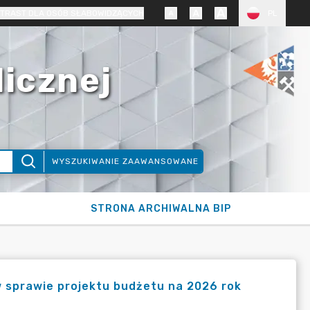
TRAST DLA OSÓB SŁABOWIDZĄCYCH
PL
licznej
WYSZUKIWANIE ZAAWANSOWANE
STRONA ARCHIWALNA BIP
w sprawie projektu budżetu na 2026 rok