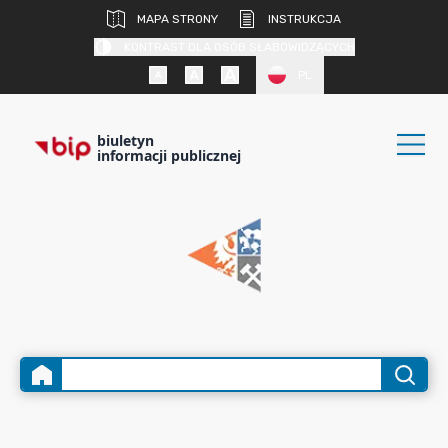
MAPA STRONY
INSTRUKCJA
KONTRAST DLA OSÓB SŁABOWIDZĄCYCH
PL
biuletyn
informacji publicznej