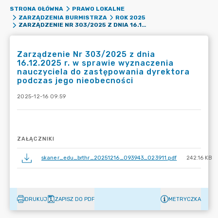
STRONA GŁÓWNA
PRAWO LOKALNE
ZARZĄDZENIA BURMISTRZA
ROK 2025
ZARZĄDZENIE NR 303/2025 Z DNIA 16.12.2025 R. W SPRAWIE WYZNACZENIA NAUCZYCIELA DO ZASTĘPOWANIA DYREKTORA PODCZAS JEGO NIEOBECNOŚCI
Zarządzenie Nr 303/2025 z dnia
16.12.2025 r. w sprawie wyznaczenia
nauczyciela do zastępowania dyrektora
podczas jego nieobecności
2025-12-16 09:59
ZAŁĄCZNIKI
skaner_edu_brthr_20251216_093943_023911.pdf
242.16 KB
DRUKUJ
ZAPISZ DO PDF
METRYCZKA