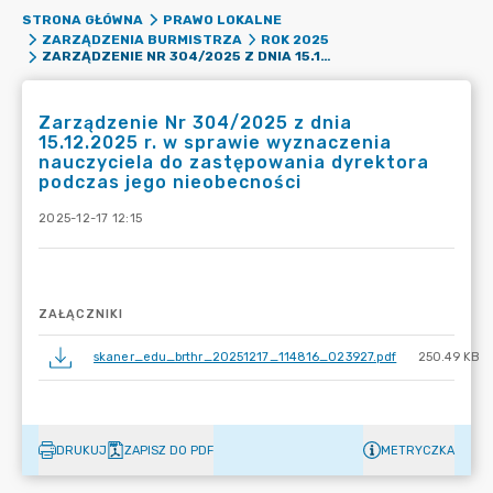
STRONA GŁÓWNA
PRAWO LOKALNE
ZARZĄDZENIA BURMISTRZA
ROK 2025
ZARZĄDZENIE NR 304/2025 Z DNIA 15.12.2025 R. W SPRAWIE WYZNACZENIA NAUCZYCIELA DO ZASTĘPOWANIA DYREKTORA PODCZAS JEGO NIEOBECNOŚCI
Zarządzenie Nr 304/2025 z dnia
15.12.2025 r. w sprawie wyznaczenia
nauczyciela do zastępowania dyrektora
podczas jego nieobecności
2025-12-17 12:15
ZAŁĄCZNIKI
skaner_edu_brthr_20251217_114816_023927.pdf
250.49 KB
DRUKUJ
ZAPISZ DO PDF
METRYCZKA