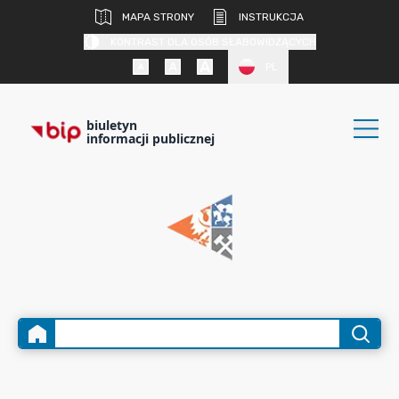
MAPA STRONY
INSTRUKCJA
KONTRAST DLA OSÓB SŁABOWIDZĄCYCH
PL
biuletyn
informacji publicznej