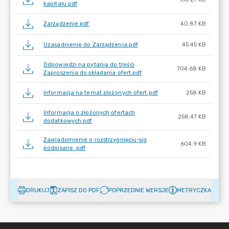
kapitału.pdf
Zarządzenie.pdf
40.87 KB
Uzasadnienie do Zarządzenia.pdf
45.45 KB
Odpowiedzi na pytania do treści
704.68 KB
Zaproszenia do składania ofert.pdf
Informacja na temat złożonych ofert.pdf
258 KB
Informacja o złożonych ofertach
258.47 KB
dodatkowych.pdf
Zawiadomienie o rozstrzygnięciu-sig
604.9 KB
podpisane .pdf
DRUKUJ
ZAPISZ DO PDF
POPRZEDNIE WERSJE
METRYCZKA