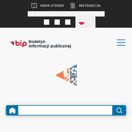
MAPA STRONY
INSTRUKCJA
KONTRAST DLA OSÓB SŁABOWIDZĄCYCH
PL
biuletyn
informacji publicznej