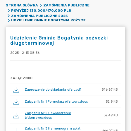
STRONA GŁÓWNA
ZAMÓWIENIA PUBLICZNE
POWYŻEJ 130.000/170.000 PLN
ZAMÓWIENIA PUBLICZNE 2025
UDZIELENIE GMINIE BOGATYNIA POŻYCZKI DŁUGOTERMINOWEJ
Udzielenie Gminie Bogatynia pożyczki
długoterminowej
2025-12-13 08:56
ZAŁĄCZNIKI
Zaproszenie do składania ofert.pdf
346.87 KB
Załącznik Nr 1 Formularz ofertowy.docx
52.9 KB
Załącznik Nr 2 Oświadczenie
32.49 KB
Wykonawcy.docx
Załącznik Nr 3 Harmonogram spłat
166.27 KB