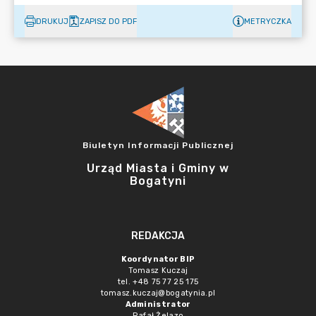
DRUKUJ
ZAPISZ DO PDF
METRYCZKA
Biuletyn Informacji Publicznej
Urząd Miasta i Gminy w
Bogatyni
REDAKCJA
Koordynator BIP
Tomasz Kuczaj
tel. +48 75 77 25 175
tomasz.kuczaj@bogatynia.pl
Administrator
Rafał Żelazo