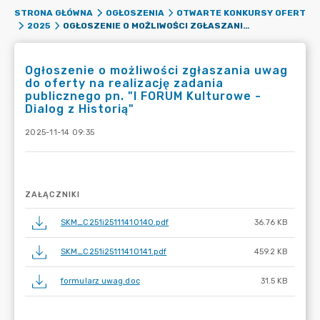
STRONA GŁÓWNA
OGŁOSZENIA
OTWARTE KONKURSY OFERT
OGŁOSZENIE O MOŻLIWOŚCI ZGŁASZANIA UWAG DO OFERTY NA REALIZACJĘ ZADANIA PUBLICZNEGO PN. "I FORUM KULTUROWE - DIALOG Z HISTORIĄ"
2025
Ogłoszenie o możliwości zgłaszania uwag
do oferty na realizację zadania
publicznego pn. "I FORUM Kulturowe -
Dialog z Historią"
2025-11-14 09:35
ZAŁĄCZNIKI
SKM_C251i25111410140.pdf
36.76 KB
SKM_C251i25111410141.pdf
459.2 KB
formularz uwag.doc
31.5 KB