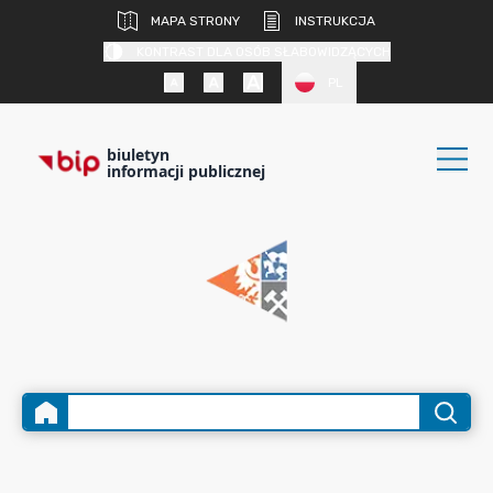
MAPA STRONY
INSTRUKCJA
KONTRAST DLA OSÓB SŁABOWIDZĄCYCH
PL
biuletyn
informacji publicznej