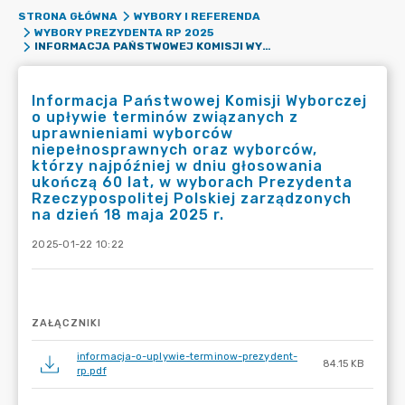
STRONA GŁÓWNA
WYBORY I REFERENDA
WYBORY PREZYDENTA RP 2025
INFORMACJA PAŃSTWOWEJ KOMISJI WYBORCZEJ O UPŁYWIE TERMINÓW ZWIĄZANYCH Z UPRAWNIENIAMI WYBORCÓW NIEPEŁNOSPRAWNYCH ORAZ WYBORCÓW, KTÓRZY NAJPÓŹNIEJ W DNIU GŁOSOWANIA UKOŃCZĄ 60 LAT, W WYBORACH PREZYDENTA RZECZYPOSPOLITEJ POLSKIEJ ZARZĄDZONYCH NA DZIEŃ 18 MAJA 2025 R.
Informacja Państwowej Komisji Wyborczej
o upływie terminów związanych z
uprawnieniami wyborców
niepełnosprawnych oraz wyborców,
którzy najpóźniej w dniu głosowania
ukończą 60 lat, w wyborach Prezydenta
Rzeczypospolitej Polskiej zarządzonych
na dzień 18 maja 2025 r.
2025-01-22 10:22
ZAŁĄCZNIKI
informacja-o-uplywie-terminow-prezydent-
84.15 KB
rp.pdf