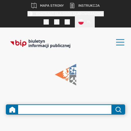
MAPA STRONY
INSTRUKCJA
KONTRAST DLA OSÓB SŁABOWIDZĄCYCH
PL
biuletyn
informacji publicznej