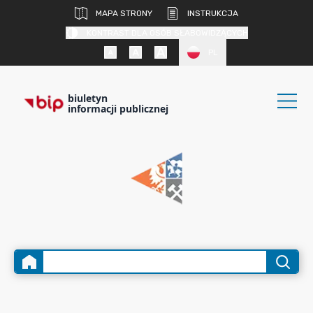
MAPA STRONY
INSTRUKCJA
KONTRAST DLA OSÓB SŁABOWIDZĄCYCH
PL
biuletyn
informacji publicznej