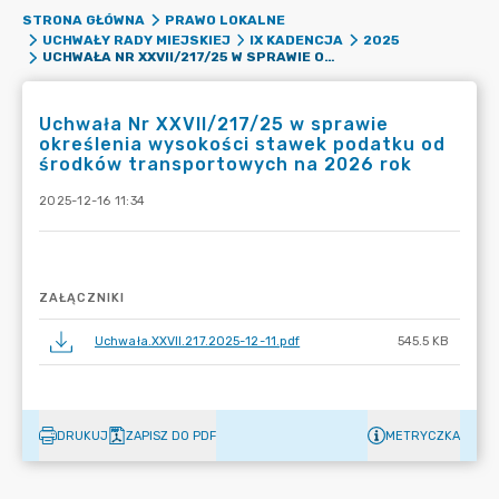
STRONA GŁÓWNA
PRAWO LOKALNE
UCHWAŁY RADY MIEJSKIEJ
IX KADENCJA
2025
UCHWAŁA NR XXVII/217/25 W SPRAWIE OKREŚLENIA WYSOKOŚCI STAWEK PODATKU OD ŚRODKÓW TRANSPORTOWYCH NA 2026 ROK
Uchwała Nr XXVII/217/25 w sprawie
określenia wysokości stawek podatku od
środków transportowych na 2026 rok
2025-12-16 11:34
ZAŁĄCZNIKI
Uchwała.XXVII.217.2025-12-11.pdf
545.5 KB
DRUKUJ
ZAPISZ DO PDF
METRYCZKA