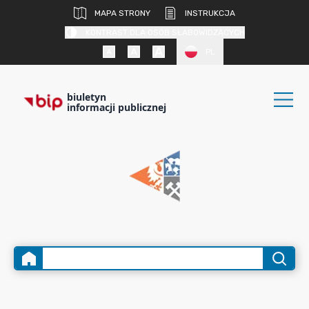
MAPA STRONY
INSTRUKCJA
KONTRAST DLA OSÓB SŁABOWIDZĄCYCH
PL
biuletyn
informacji publicznej