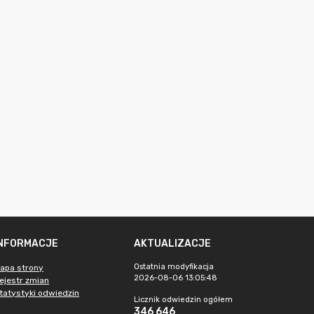
INFORMACJE
AKTUALIZACJE
Ostatnia modyfikacja
apa strony
2026-08-06 13:05:48
ejestr zmian
tatystyki odwiedzin
Licznik odwiedzin ogółem
346 646