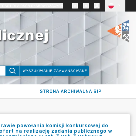
TRAST DLA OSÓB SŁABOWIDZĄCYCH
PL
licznej
WYSZUKIWANIE ZAAWANSOWANE
STRONA ARCHIWALNA BIP
prawie powołania komisji konkursowej do
fert na realizację zadania publicznego w