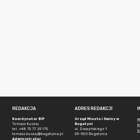
REDAKCJA
ADRES REDAKCJI
Koordynator BIP
Urząd Miasta i Gminy w
M
Tomasz Kuczaj
Bogatyni
R
tel. +48 75 77 25 175
ul. Daszyńskiego 1
S
tomasz.kuczaj@bogatynia.pl
59-920 Bogatynia
Administrator