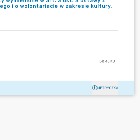
y wymienione w art. 3 ust. 3 ustawy z
ego i o wolontariacie w zakresie kultury,
88.45 KB
METRYCZKA