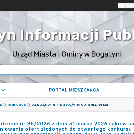
KON
yn Informacji Pub
Urząd Miasta i Gminy w Bogatyni
PORTAL MIESZKAŃCA
ZARZĄDZENIE NR 85/2026 Z DNIA 31 MARCA 2026 ROKU W SPRAWIE POWOŁANIA KOMISJI KONKURSOWEJ DO ZAOPINIOWANIA OFERT ZŁOŻONYCH DO OTWARTEGO KONKURSU OFERT NA REALIZACJĘ ZADANIA PUBLICZNEGO W 2026 ROKU PRZEZ ORGANIZACJE POZARZĄDOWE ORAZ PODMIOTY WYMIENIONE W ART. 3 UST. 3 USTAWY Z DNIA 24 KWIETNIA 2003 R. O DZIAŁALNOŚCI POŻYTKU PUBLICZNEGO I O WOLONTARIACIE W ZAKRESIE KULTURY, SZTUKI, OCHRONY DÓBR KULTURY I DZIEDZICTWA NARODOWEGO
A
ROK 2026
dzenie nr 85/2026 z dnia 31 marca 2026 roku w s
niowania ofert złożonych do otwartego konkursu o