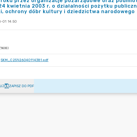
roku przez organizacje pozarządowe oraz podmiot
24 kwietnia 2003 r. o działalności pożytku publiczn
i, ochrony dóbr kultury i dziedzictwa narodowego
-01 14:50
NIKI
SKM_C251i26040114381.pdf
UJ
ZAPISZ DO PDF