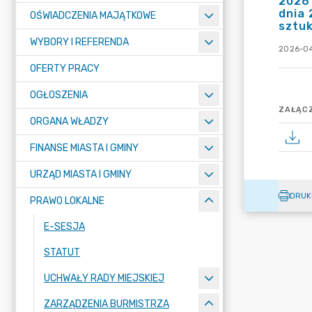
2026 
dnia 
OŚWIADCZENIA MAJĄTKOWE
sztuk
WYBORY I REFERENDA
2026-04
OFERTY PRACY
OGŁOSZENIA
ZAŁĄCZ
ORGANA WŁADZY
FINANSE MIASTA I GMINY
URZĄD MIASTA I GMINY
DRUK
PRAWO LOKALNE
E-SESJA
STATUT
UCHWAŁY RADY MIEJSKIEJ
ZARZĄDZENIA BURMISTRZA