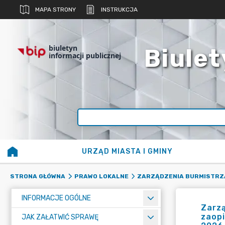
MAPA STRONY
INSTRUKCJA
biuletyn
Biulet
informacji publicznej
URZĄD MIASTA I GMINY
STRONA GŁÓWNA
PRAWO LOKALNE
ZARZĄDZENIA BURMISTRZ
INFORMACJE OGÓLNE
Zarzą
zaopi
JAK ZAŁATWIĆ SPRAWĘ