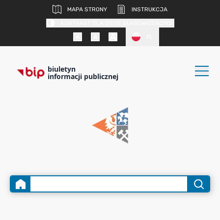
MAPA STRONY
INSTRUKCJA
KONTRAST DLA OSÓB SŁABOWIDZĄCYCH
PL
biuletyn
informacji publicznej