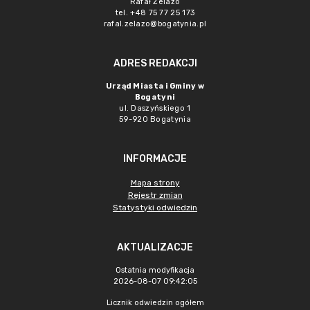
Rafał Żelazo
tel. +48 75 77 25 173
rafal.zelazo@bogatynia.pl
ADRES REDAKCJI
Urząd Miasta i Gminy w
Bogatyni
ul. Daszyńskiego 1
59-920 Bogatynia
INFORMACJE
Mapa strony
Rejestr zmian
Statystyki odwiedzin
AKTUALIZACJE
Ostatnia modyfikacja
2026-08-07 09:42:05
Licznik odwiedzin ogółem