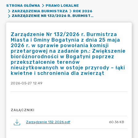
STRONA GŁÓWNA
PRAWO LOKALNE
ZARZĄDZENIA BURMISTRZA
ROK 2026
ZARZĄDZENIE NR 132/2026 R. BURMISTRZA MIASTA I GMINY BOGATYNIA Z DNIA 25 MAJA 2026 R. W SPRAWIE POWOŁANIA KOMISJI PRZETARGOWEJ NA ZADANIE PN.: ZWIĘKSZENIE BIORÓŻNORODNOŚCI W BOGATYNI POPRZEZ PRZEKSZTAŁCENIE TERENÓW NIEUŻYTKOWANYCH W OSTOJE PRZYRODY – ŁĄKI KWIETNE I SCHRONIENIA DLA ZWIERZĄT
Zarządzenie Nr 132/2026 r. Burmistrza
Miasta i Gminy Bogatynia z dnia 25 maja
2026 r. w sprawie powołania komisji
przetargowej na zadanie pn.: Zwiększenie
bioróżnorodności w Bogatyni poprzez
przekształcenie terenów
nieużytkowanych w ostoje przyrody – łąki
kwietne i schronienia dla zwierząt
2026-05-27 12:49
ZAŁĄCZNIKI
Zarządzenie 132.2026.pdf
60.36 KB