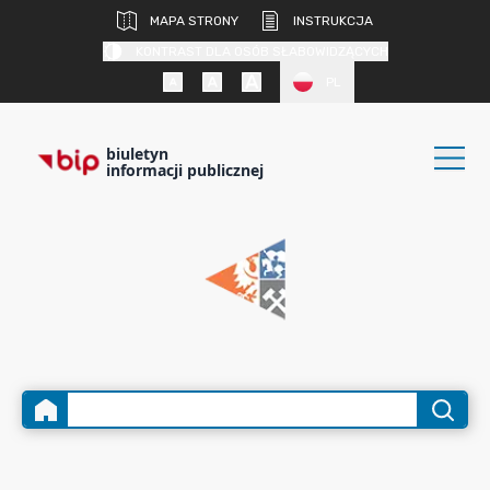
MAPA STRONY
INSTRUKCJA
KONTRAST DLA OSÓB SŁABOWIDZĄCYCH
PL
biuletyn
informacji publicznej