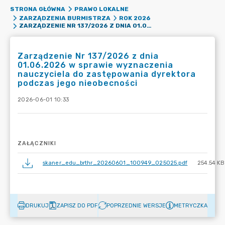
STRONA GŁÓWNA
PRAWO LOKALNE
ZARZĄDZENIA BURMISTRZA
ROK 2026
ZARZĄDZENIE NR 137/2026 Z DNIA 01.06.2026 W SPRAWIE WYZNACZENIA NAUCZYCIELA DO ZASTĘPOWANIA DYREKTORA PODCZAS JEGO NIEOBECNOŚCI
Zarządzenie Nr 137/2026 z dnia
01.06.2026 w sprawie wyznaczenia
nauczyciela do zastępowania dyrektora
podczas jego nieobecności
2026-06-01 10:33
ZAŁĄCZNIKI
skaner_edu_brthr_20260601_100949_025025.pdf
254.54 KB
DRUKUJ
ZAPISZ DO PDF
POPRZEDNIE WERSJE
METRYCZKA