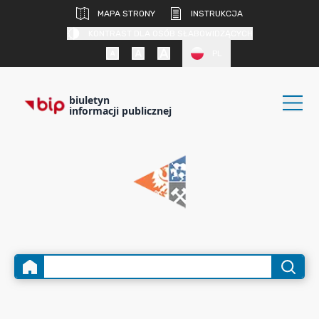
MAPA STRONY
INSTRUKCJA
KONTRAST DLA OSÓB SŁABOWIDZĄCYCH
PL
biuletyn
informacji publicznej