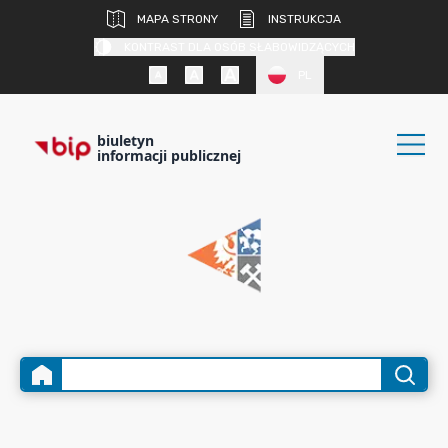
MAPA STRONY
INSTRUKCJA
KONTRAST DLA OSÓB SŁABOWIDZĄCYCH
PL
biuletyn
informacji publicznej