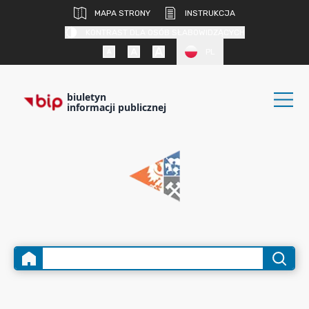
MAPA STRONY
INSTRUKCJA
KONTRAST DLA OSÓB SŁABOWIDZĄCYCH
PL
biuletyn
informacji publicznej