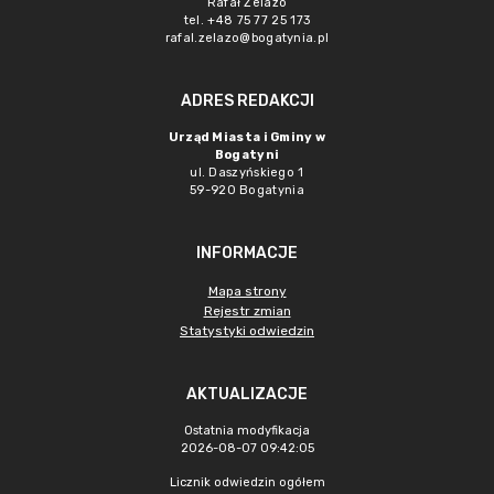
Rafał Żelazo
tel. +48 75 77 25 173
rafal.zelazo@bogatynia.pl
ADRES REDAKCJI
Urząd Miasta i Gminy w
Bogatyni
ul. Daszyńskiego 1
59-920 Bogatynia
INFORMACJE
Mapa strony
Rejestr zmian
Statystyki odwiedzin
AKTUALIZACJE
Ostatnia modyfikacja
2026-08-07 09:42:05
Licznik odwiedzin ogółem