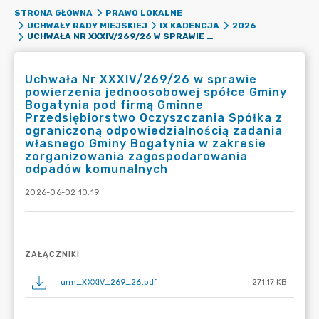
STRONA GŁÓWNA
PRAWO LOKALNE
UCHWAŁY RADY MIEJSKIEJ
IX KADENCJA
2026
UCHWAŁA NR XXXIV/269/26 W SPRAWIE POWIERZENIA JEDNOOSOBOWEJ SPÓŁCE GMINY BOGATYNIA POD FIRMĄ GMINNE PRZEDSIĘBIORSTWO OCZYSZCZANIA SPÓŁKA Z OGRANICZONĄ ODPOWIEDZIALNOŚCIĄ ZADANIA WŁASNEGO GMINY BOGATYNIA W ZAKRESIE ZORGANIZOWANIA ZAGOSPODAROWANIA ODPADÓW KOMUNALNYCH
Uchwała Nr XXXIV/269/26 w sprawie
powierzenia jednoosobowej spółce Gminy
Bogatynia pod firmą Gminne
Przedsiębiorstwo Oczyszczania Spółka z
ograniczoną odpowiedzialnością zadania
własnego Gminy Bogatynia w zakresie
zorganizowania zagospodarowania
odpadów komunalnych
2026-06-02 10:19
ZAŁĄCZNIKI
urm_XXXIV_269_26.pdf
271.17 KB