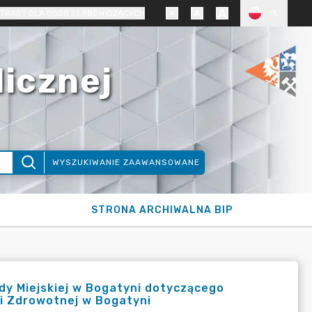
TRAST DLA OSÓB SŁABOWIDZĄCYCH
PL
licznej
WYSZUKIWANIE ZAAWANSOWANE
STRONA ARCHIWALNA BIP
dy Miejskiej w Bogatyni dotyczącego
i Zdrowotnej w Bogatyni