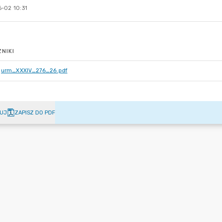
-02 10:31
NIKI
urm_XXXIV_276_26.pdf
UJ
ZAPISZ DO PDF