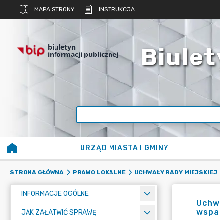
MAPA STRONY
INSTRUKCJA
biuletyn
Biulet
informacji publicznej
URZĄD MIASTA I GMINY
STRONA GŁÓWNA
PRAWO LOKALNE
UCHWAŁY RADY MIEJSKIEJ
INFORMACJE OGÓLNE
Uchwa
wspar
JAK ZAŁATWIĆ SPRAWĘ