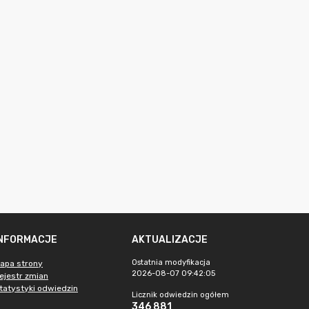
INFORMACJE
AKTUALIZACJE
Ostatnia modyfikacja
apa strony
2026-08-07 09:42:05
ejestr zmian
tatystyki odwiedzin
Licznik odwiedzin ogółem
346 881