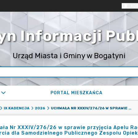
KON
yn Informacji Pub
Urząd Miasta i Gminy w Bogatyni
PORTAL MIESZKAŃCA
UCHWAŁA NR XXXIV/276/26 W SPRAWIE PRZYJĘCIA APELU RADY MIEJSKIEJ W BOGATYNI DOTYCZĄCEGO WSPARCIA DLA SAMODZIELNEGO PUBLICZNEGO ZESPOŁU OPIEKI ZDROWOTNEJ W BOGATYNI
IX KADENCJA
2026
ła Nr XXXIV/276/26 w sprawie przyjęcia Apelu Ra
cia dla Samodzielnego Publicznego Zespołu Opiek