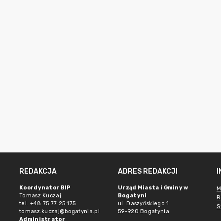
REDAKCJA
ADRES REDAKCJI
Koordynator BIP
Urząd Miasta i Gminy w
M
Tomasz Kuczaj
Bogatyni
R
tel. +48 75 77 25 175
ul. Daszyńskiego 1
S
tomasz.kuczaj@bogatynia.pl
59-920 Bogatynia
Administrator