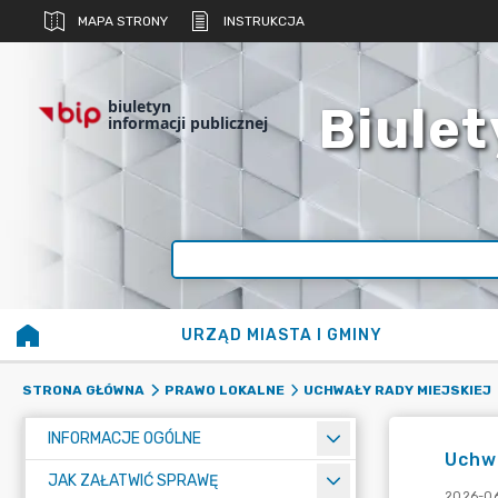
MAPA STRONY
INSTRUKCJA
biuletyn
Biulet
informacji publicznej
URZĄD MIASTA I GMINY
STRONA GŁÓWNA
PRAWO LOKALNE
UCHWAŁY RADY MIEJSKIEJ
INFORMACJE OGÓLNE
Uchw
JAK ZAŁATWIĆ SPRAWĘ
2026-06