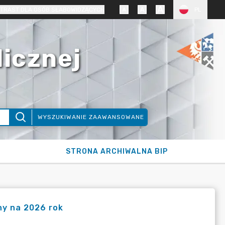
TRAST DLA OSÓB SŁABOWIDZĄCYCH
PL
licznej
WYSZUKIWANIE ZAAWANSOWANE
STRONA ARCHIWALNA BIP
y na 2026 rok