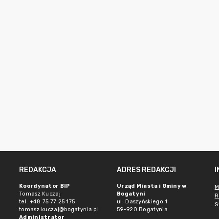
REDAKCJA
ADRES REDAKCJI
Koordynator BIP
Urząd Miasta i Gminy w
M
Tomasz Kuczaj
Bogatyni
R
tel. +48 75 77 25 175
ul. Daszyńskiego 1
S
tomasz.kuczaj@bogatynia.pl
59-920 Bogatynia
Administrator