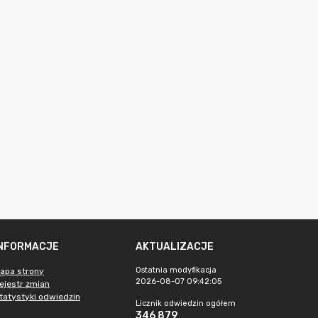
INFORMACJE
AKTUALIZACJE
Ostatnia modyfikacja
apa strony
2026-08-07 09:42:05
ejestr zmian
tatystyki odwiedzin
Licznik odwiedzin ogółem
346 879