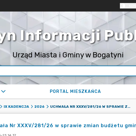
KON
yn Informacji Pub
Urząd Miasta i Gminy w Bogatyni
PORTAL MIESZKAŃCA
UCHWAŁA NR XXXV/281/26 W SPRAWIE ZMIAN BUDŻETU GMINY NA 2026 ROK
IX KADENCJA
2026
ała Nr XXXV/281/26 w sprawie zmian budżetu gmin
-23 14:37