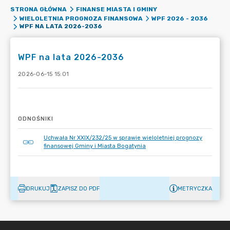
STRONA GŁÓWNA
FINANSE MIASTA I GMINY
WIELOLETNIA PROGNOZA FINANSOWA
WPF 2026 - 2036
WPF NA LATA 2026-2036
WPF na lata 2026-2036
2026-06-15 15:01
ODNOŚNIKI
Uchwała Nr XXIX/232/25 w sprawie wieloletniej prognozy
finansowej Gminy i Miasta Bogatynia
DRUKUJ
ZAPISZ DO PDF
METRYCZKA