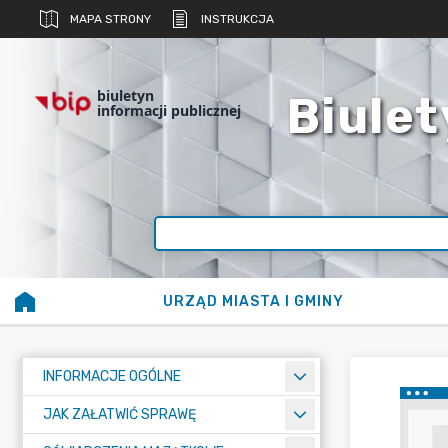
MAPA STRONY
INSTRUKCJA
biuletyn
Biulet
informacji publicznej
URZĄD MIASTA I GMINY
INFORMACJE OGÓLNE
JAK ZAŁATWIĆ SPRAWĘ