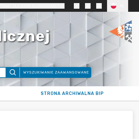
TRAST DLA OSÓB SŁABOWIDZĄCYCH
PL
licznej
WYSZUKIWANIE ZAAWANSOWANE
STRONA ARCHIWALNA BIP