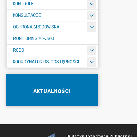
KONTROLE
KONSULTACJE
OCHRONA ŚRODOWISKA
MONITORING MIEJSKI
RODO
KOORDYNATOR DS. DOSTĘPNOŚCI
AKTUALNOŚCI
Biuletyn Informacji Publicznej