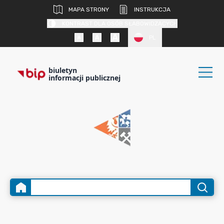
MAPA STRONY
INSTRUKCJA
KONTRAST DLA OSÓB SŁABOWIDZĄCYCH
PL
biuletyn
informacji publicznej