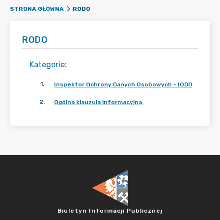
RODO
STRONA GŁÓWNA
RODO
Kategorie
:
1
.
Inspektor Ochrony Danych Osobowych - IODO
2
.
Ogólna klauzula informacyjna.
Biuletyn Informacji Publicznej