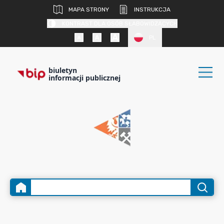
MAPA STRONY
INSTRUKCJA
KONTRAST DLA OSÓB SŁABOWIDZĄCYCH
PL
biuletyn
informacji publicznej