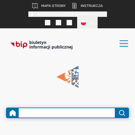
MAPA STRONY
INSTRUKCJA
KONTRAST DLA OSÓB SŁABOWIDZĄCYCH
PL
biuletyn
informacji publicznej