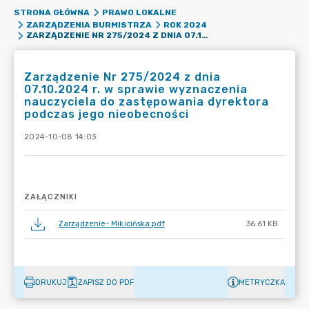
STRONA GŁÓWNA
PRAWO LOKALNE
ZARZĄDZENIA BURMISTRZA
ROK 2024
ZARZĄDZENIE NR 275/2024 Z DNIA 07.10.2024 R. W SPRAWIE WYZNACZENIA NAUCZYCIELA DO ZASTĘPOWANIA DYREKTORA PODCZAS JEGO NIEOBECNOŚCI
Zarządzenie Nr 275/2024 z dnia
07.10.2024 r. w sprawie wyznaczenia
nauczyciela do zastępowania dyrektora
podczas jego nieobecności
2024-10-08 14:03
ZAŁĄCZNIKI
Zarządzenie- Mikicińska.pdf
36.61 KB
DRUKUJ
ZAPISZ DO PDF
METRYCZKA