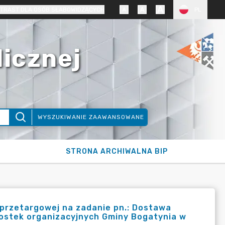
TRAST DLA OSÓB SŁABOWIDZĄCYCH
PL
licznej
WYSZUKIWANIE ZAAWANSOWANE
STRONA ARCHIWALNA BIP
i przetargowej na zadanie pn.: Dostawa
dnostek organizacyjnych Gminy Bogatynia w