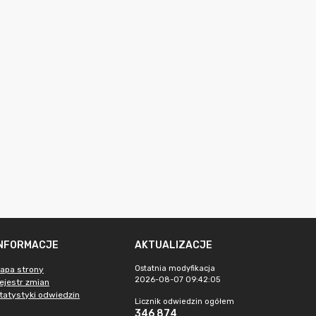
INFORMACJE
AKTUALIZACJE
Ostatnia modyfikacja
apa strony
2026-08-07 09:42:05
ejestr zmian
tatystyki odwiedzin
Licznik odwiedzin ogółem
346 874