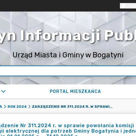
KON
yn Informacji Pub
Urząd Miasta i Gminy w Bogatyni
PORTAL MIESZKAŃCA
ZARZĄDZENIE NR 311.2024 R. W SPRAWIE POWOŁANIA KOMISJI PRZETARGOWEJ NA ZADANIE PN.: DOSTAWA ENERGII ELEKTRYCZNEJ DLA POTRZEB GMINY BOGATYNIA I JEDNOSTEK ORGANIZACYJNYCH GMINY BOGATYNIA W OKRESIE 01.01.2025 R. – 31.12.2025 R.
A
ROK 2024
dzenie Nr 311.2024 r. w sprawie powołania komisj
ii elektrycznej dla potrzeb Gminy Bogatynia i je