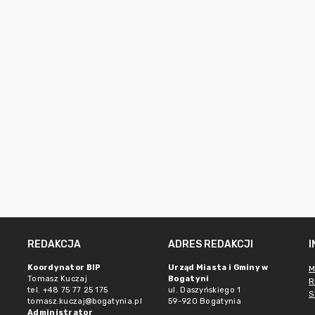
REDAKCJA
ADRES REDAKCJI
Koordynator BIP
Urząd Miasta i Gminy w
M
Tomasz Kuczaj
Bogatyni
R
tel. +48 75 77 25 175
ul. Daszyńskiego 1
S
tomasz.kuczaj@bogatynia.pl
59-920 Bogatynia
Administrator