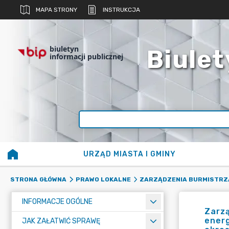
MAPA STRONY
INSTRUKCJA
biuletyn
Biulet
informacji publicznej
URZĄD MIASTA I GMINY
STRONA GŁÓWNA
PRAWO LOKALNE
ZARZĄDZENIA BURMISTRZ
INFORMACJE OGÓLNE
Zarzą
energ
JAK ZAŁATWIĆ SPRAWĘ