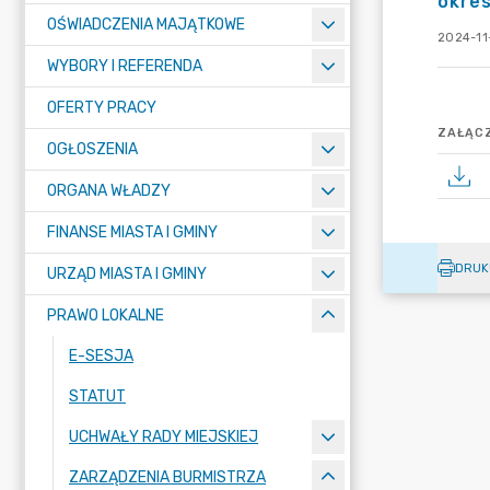
okres
OŚWIADCZENIA MAJĄTKOWE
2024-11-
WYBORY I REFERENDA
OFERTY PRACY
ZAŁĄCZ
OGŁOSZENIA
ORGANA WŁADZY
FINANSE MIASTA I GMINY
DRUK
URZĄD MIASTA I GMINY
PRAWO LOKALNE
E-SESJA
STATUT
UCHWAŁY RADY MIEJSKIEJ
ZARZĄDZENIA BURMISTRZA