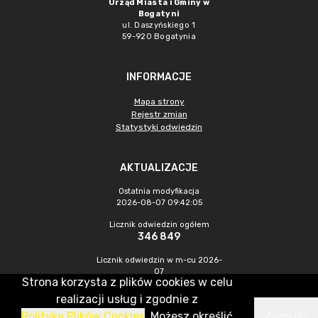
Urząd Miasta i Gminy w
Bogatyni
ul. Daszyńskiego 1
59-920 Bogatynia
INFORMACJE
Mapa strony
Rejestr zmian
Statystyki odwiedzin
AKTUALIZACJE
Ostatnia modyfikacja
2026-08-07 09:42:05
Licznik odwiedzin ogółem
346 849
Licznik odwiedzin w m-cu 2026-
07
Strona korzysta z plików cookies w celu
1 240
realizacji usług i zgodnie z
Polityką Plików Cookies
. Możesz określić
Zamknij
CMS & Hosting: Nefeni Sp. z o.o.