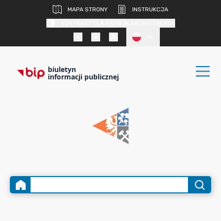
MAPA STRONY
INSTRUKCJA
KONTRAST DLA OSÓB SŁABOWIDZĄCYCH
PL
biuletyn
informacji publicznej