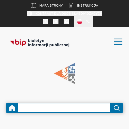
MAPA STRONY
INSTRUKCJA
KONTRAST DLA OSÓB SŁABOWIDZĄCYCH
PL
biuletyn
informacji publicznej