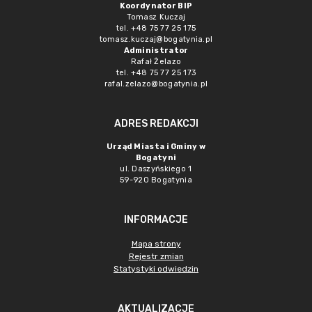
Koordynator BIP
Tomasz Kuczaj
tel. +48 75 77 25 175
tomasz.kuczaj@bogatynia.pl
Administrator
Rafał Żelazo
tel. +48 75 77 25 173
rafal.zelazo@bogatynia.pl
ADRES REDAKCJI
Urząd Miasta i Gminy w
Bogatyni
ul. Daszyńskiego 1
59-920 Bogatynia
INFORMACJE
Mapa strony
Rejestr zmian
Statystyki odwiedzin
AKTUALIZACJE