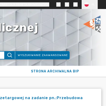
TRAST DLA OSÓB SŁABOWIDZĄCYCH
PL
licznej
WYSZUKIWANIE ZAAWANSOWANE
STRONA ARCHIWALNA BIP
rzetargowej na zadanie pn.:Przebudowa