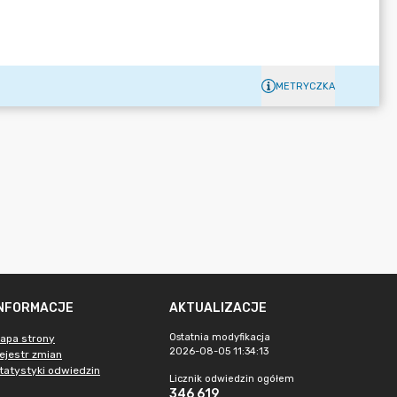
METRYCZKA
INFORMACJE
AKTUALIZACJE
Ostatnia modyfikacja
apa strony
2026-08-05 11:34:13
ejestr zmian
tatystyki odwiedzin
Licznik odwiedzin ogółem
346 619