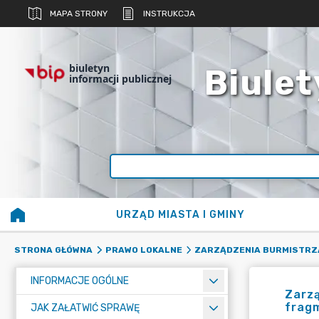
MAPA STRONY
INSTRUKCJA
biuletyn
Biulet
informacji publicznej
URZĄD MIASTA I GMINY
STRONA GŁÓWNA
PRAWO LOKALNE
ZARZĄDZENIA BURMISTRZ
INFORMACJE OGÓLNE
Zarzą
fragm
JAK ZAŁATWIĆ SPRAWĘ