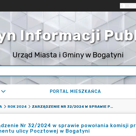
KON
yn Informacji Pub
Urząd Miasta i Gminy w Bogatyni
PORTAL MIESZKAŃCA
ZARZĄDZENIE NR 32/2024 W SPRAWIE POWOŁANIA KOMISJI PRZETARGOWEJ NA ZADANIE PN.:PRZEBUDOWA FRAGMENTU ULICY POCZTOWEJ W BOGATYNI
A
ROK 2024
dzenie Nr 32/2024 w sprawie powołania komisji p
entu ulicy Pocztowej w Bogatyni