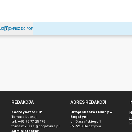
UJ
ZAPISZ DO PDF
REDAKCJA
ADRES REDAKCJI
Koordynator BIP
Urząd Miasta i Gminy w
M
Tomasz Kuczaj
Bogatyni
R
tel. +48 75 77 25 175
ul. Daszyńskiego 1
S
tomasz.kuczaj@bogatynia.pl
59-920 Bogatynia
Administrator