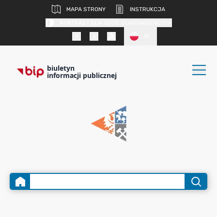
MAPA STRONY
INSTRUKCJA
KONTRAST DLA OSÓB SŁABOWIDZĄCYCH
PL
biuletyn
informacji publicznej