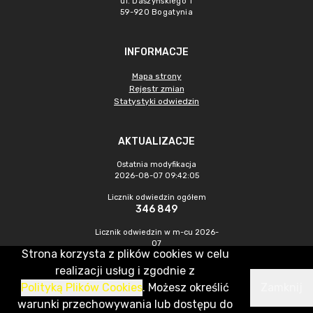
ul. Daszyńskiego 1
59-920 Bogatynia
INFORMACJE
Mapa strony
Rejestr zmian
Statystyki odwiedzin
AKTUALIZACJE
Ostatnia modyfikacja
2026-08-07 09:42:05
Licznik odwiedzin ogółem
346 849
Licznik odwiedzin w m-cu 2026-
07
Strona korzysta z plików cookies w celu
1 240
realizacji usług i zgodnie z
Polityką Plików Cookies
. Możesz określić
Zamknij
CMS & Hosting: Nefeni Sp. z o.o.
warunki przechowywania lub dostępu do