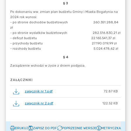
ZAŁĄCZNIKI
załącznik nr 1.pdf
72.87 KB
załącznik nr 2.pdf
122.52 KB
DRUKUJ
ZAPISZ DO PDF
POPRZEDNIE WERSJE
METRYCZKA