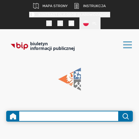
MAPA STRONY
INSTRUKCJA
KONTRAST DLA OSÓB SŁABOWIDZĄCYCH
PL
biuletyn
informacji publicznej