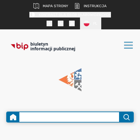
MAPA STRONY
INSTRUKCJA
KONTRAST DLA OSÓB SŁABOWIDZĄCYCH
PL
biuletyn
informacji publicznej