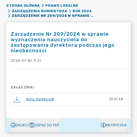
STRONA GŁÓWNA
PRAWO LOKALNE
ZARZĄDZENIA BURMISTRZA
ROK 2024
ZARZĄDZENIE NR 209/2024 W SPRAWIE WYZNACZENIA NAUCZYCIELA DO ZASTĘPOWANIA DYREKTORA PODCZAS JEGO NIEOBECNOŚCI
Zarządzenie Nr 209/2024 w sprawie
wyznaczenia nauczyciela do
zastępowania dyrektora podczas jego
nieobecności
2024-07-30 11:21
ZAŁĄCZNIKI
Anna Hantke.pdf
33.97 KB
DRUKUJ
ZAPISZ DO PDF
METRYCZKA