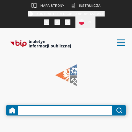
MAPA STRONY
INSTRUKCJA
KONTRAST DLA OSÓB SŁABOWIDZĄCYCH
PL
biuletyn
informacji publicznej