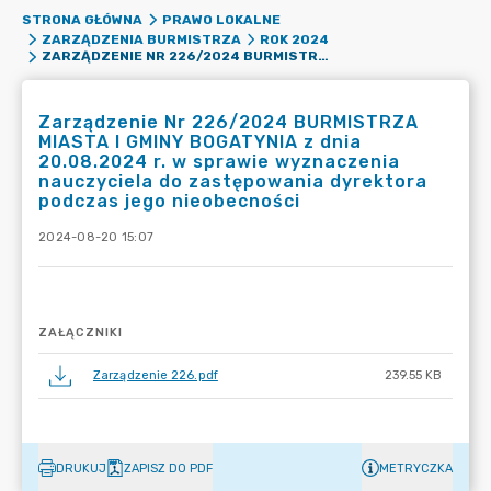
STRONA GŁÓWNA
PRAWO LOKALNE
ZARZĄDZENIA BURMISTRZA
ROK 2024
ZARZĄDZENIE NR 226/2024 BURMISTRZA MIASTA I GMINY BOGATYNIA Z DNIA 20.08.2024 R. W SPRAWIE WYZNACZENIA NAUCZYCIELA DO ZASTĘPOWANIA DYREKTORA PODCZAS JEGO NIEOBECNOŚCI
Zarządzenie Nr 226/2024 BURMISTRZA
MIASTA I GMINY BOGATYNIA z dnia
20.08.2024 r. w sprawie wyznaczenia
nauczyciela do zastępowania dyrektora
podczas jego nieobecności
2024-08-20 15:07
ZAŁĄCZNIKI
Zarządzenie 226.pdf
239.55 KB
DRUKUJ
ZAPISZ DO PDF
METRYCZKA