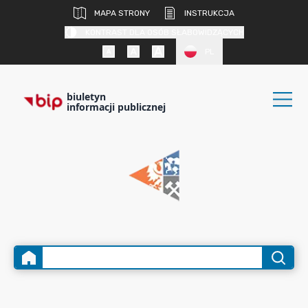
MAPA STRONY
INSTRUKCJA
KONTRAST DLA OSÓB SŁABOWIDZĄCYCH
PL
biuletyn
informacji publicznej