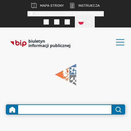
MAPA STRONY
INSTRUKCJA
KONTRAST DLA OSÓB SŁABOWIDZĄCYCH
PL
biuletyn
informacji publicznej