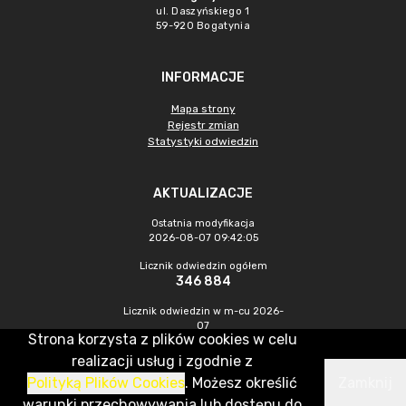
ul. Daszyńskiego 1
59-920 Bogatynia
INFORMACJE
Mapa strony
Rejestr zmian
Statystyki odwiedzin
AKTUALIZACJE
Ostatnia modyfikacja
2026-08-07 09:42:05
Licznik odwiedzin ogółem
346 884
Licznik odwiedzin w m-cu 2026-
07
Strona korzysta z plików cookies w celu
1 275
realizacji usług i zgodnie z
Polityką Plików Cookies
. Możesz określić
Zamknij
CMS & Hosting: Nefeni Sp. z o.o.
warunki przechowywania lub dostępu do