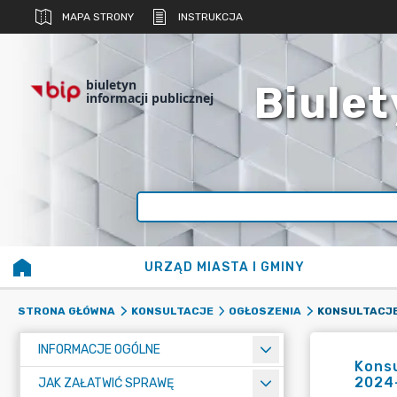
MAPA STRONY
INSTRUKCJA
biuletyn
Biulet
informacji publicznej
URZĄD MIASTA I GMINY
STRONA GŁÓWNA
KONSULTACJE
OGŁOSZENIA
INFORMACJE OGÓLNE
Konsu
2024
JAK ZAŁATWIĆ SPRAWĘ