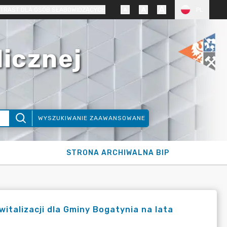
TRAST DLA OSÓB SŁABOWIDZĄCYCH
PL
licznej
WYSZUKIWANIE ZAAWANSOWANE
STRONA ARCHIWALNA BIP
talizacji dla Gminy Bogatynia na lata