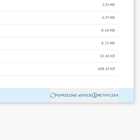
5.31 MB
6.31 MB
8.63 MB
8.72 MB
22.24 KB
638.23 KB
POPRZEDNIE WERSJE
METRYCZKA