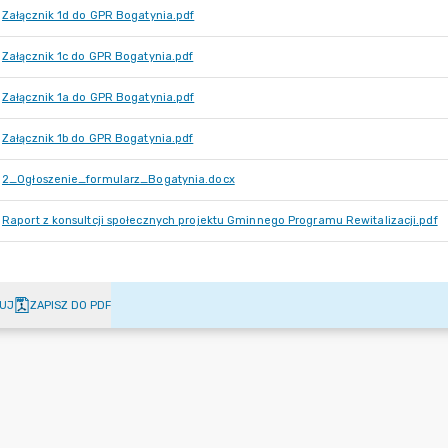
Załącznik 1d do GPR Bogatynia.pdf
Załącznik 1c do GPR Bogatynia.pdf
Załącznik 1a do GPR Bogatynia.pdf
Załącznik 1b do GPR Bogatynia.pdf
2_Ogłoszenie_formularz_Bogatynia.docx
Raport z konsultcji społecznych projektu Gminnego Programu Rewitalizacji.pdf
UJ
ZAPISZ DO PDF