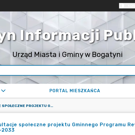
KON
yn Informacji Pub
Urząd Miasta i Gminy w Bogatyni
PORTAL MIESZKAŃCA
KONSULTACJE SPOŁECZNE PROJEKTU GMINNEGO PROGRAMU REWITALIZACJI DLA GMINY BOGATYNIA NA LATA 2024-2033
ltacje społeczne projektu Gminnego Programu Rewi
-2033