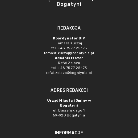
Bogatyni
REDAKCJA
Koordynator BIP
Tomasz Kuczaj
tel. +48 75 77 25 175
tomasz.kuczaj@bogatynia.pl
Administrator
Rafał Żelazo
tel. +48 75 77 25 173
rafal.zelazo@bogatynia.pl
ADRES REDAKCJI
Urząd Miasta i Gminy w
Bogatyni
ul. Daszyńskiego 1
59-920 Bogatynia
INFORMACJE