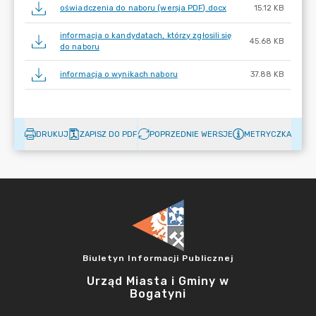
oświadczenia do naboru (wersja PDF).docx
15.12 KB
informacja o kandydatach, którzy zgłosili się
45.68 KB
do naboru
informacja o wynikach naboru
37.88 KB
DRUKUJ
ZAPISZ DO PDF
POPRZEDNIE WERSJE
METRYCZKA
Biuletyn Informacji Publicznej
Urząd Miasta i Gminy w
Bogatyni