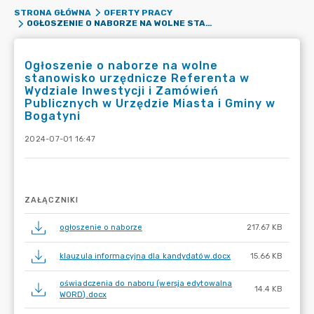
STRONA GŁÓWNA
OFERTY PRACY
OGŁOSZENIE O NABORZE NA WOLNE STANOWISKO URZĘDNICZE REFERENTA W WYDZIALE INWESTYCJI I ZAMÓWIEŃ PUBLICZNYCH W URZĘDZIE MIASTA I GMINY W BOGATYNI
Ogłoszenie o naborze na wolne
stanowisko urzędnicze Referenta w
Wydziale Inwestycji i Zamówień
Publicznych w Urzędzie Miasta i Gminy w
Bogatyni
2024-07-01 16:47
ZAŁĄCZNIKI
ogłoszenie o naborze
217.67 KB
klauzula informacyjna dla kandydatów.docx
15.66 KB
oświadczenia do naboru (wersja edytowalna
14.4 KB
WORD).docx