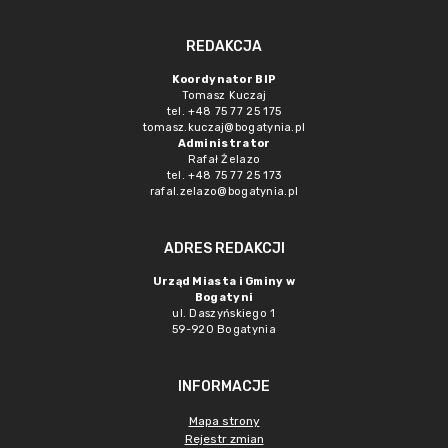
REDAKCJA
Koordynator BIP
Tomasz Kuczaj
tel. +48 75 77 25 175
tomasz.kuczaj@bogatynia.pl
Administrator
Rafał Żelazo
tel. +48 75 77 25 173
rafal.zelazo@bogatynia.pl
ADRES REDAKCJI
Urząd Miasta i Gminy w
Bogatyni
ul. Daszyńskiego 1
59-920 Bogatynia
INFORMACJE
Mapa strony
Rejestr zmian