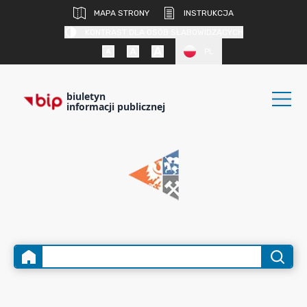
MAPA STRONY
INSTRUKCJA
KONTRAST DLA OSÓB SŁABOWIDZĄCYCH
PL
biuletyn
informacji publicznej