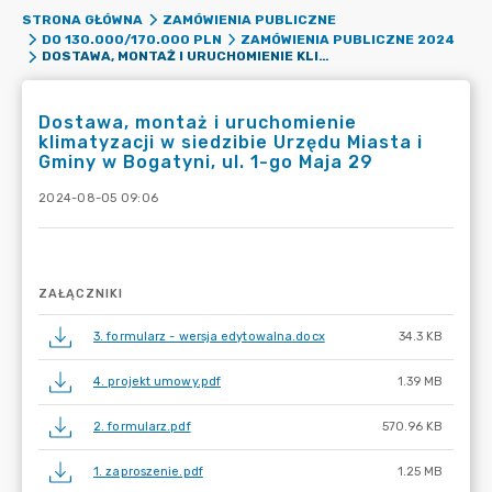
STRONA GŁÓWNA
ZAMÓWIENIA PUBLICZNE
DO 130.000/170.000 PLN
ZAMÓWIENIA PUBLICZNE 2024
DOSTAWA, MONTAŻ I URUCHOMIENIE KLIMATYZACJI W SIEDZIBIE URZĘDU MIASTA I GMINY W BOGATYNI, UL. 1-GO MAJA 29
Dostawa, montaż i uruchomienie
klimatyzacji w siedzibie Urzędu Miasta i
Gminy w Bogatyni, ul. 1-go Maja 29
2024-08-05 09:06
ZAŁĄCZNIKI
3. formularz - wersja edytowalna.docx
34.3 KB
4. projekt umowy.pdf
1.39 MB
2. formularz.pdf
570.96 KB
1. zaproszenie.pdf
1.25 MB