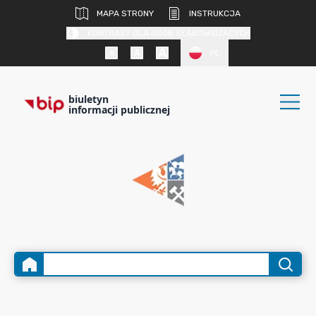
MAPA STRONY
INSTRUKCJA
KONTRAST DLA OSÓB SŁABOWIDZĄCYCH
PL
biuletyn
informacji publicznej