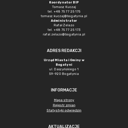
Koordynator BIP
Tomasz Kuczaj
tel. +48 75 77 25 175
tomasz.kuczaj@bogatynia.pl
Administrator
Rafał Żelazo
tel. +48 75 77 25 173
rafal.zelazo@bogatynia.pl
ADRES REDAKCJI
Urząd Miasta i Gminy w
Bogatyni
ul. Daszyńskiego 1
59-920 Bogatynia
INFORMACJE
Mapa strony
Rejestr zmian
Statystyki odwiedzin
AKTUALIZACJE