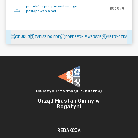
protokół z przeprowadzonego
55.23 KB
postępowania.pdf
DRUKUJ
ZAPISZ DO PDF
POPRZEDNIE WERSJE
METRYCZKA
Biuletyn Informacji Publicznej
Urząd Miasta i Gminy w
Bogatyni
REDAKCJA