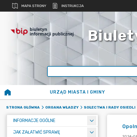
MAPA STRONY
INSTRUKCJA
biuletyn
Biulet
informacji publicznej
URZĄD MIASTA I GMINY
STRONA GŁÓWNA
ORGANA WŁADZY
SOŁECTWA I RADY OSIEDLI
INFORMACJE OGÓLNE
Opol
JAK ZAŁATWIĆ SPRAWĘ
2024-08