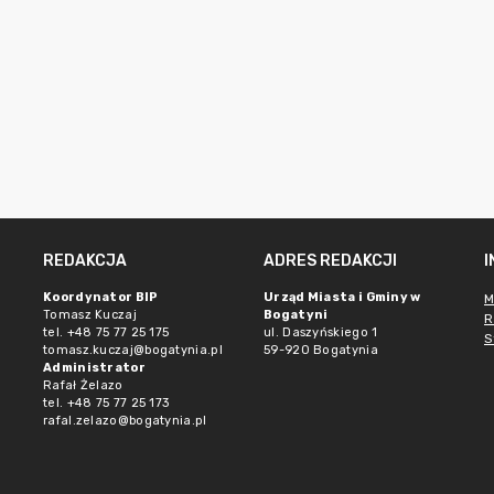
REDAKCJA
ADRES REDAKCJI
Koordynator BIP
Urząd Miasta i Gminy w
M
Tomasz Kuczaj
Bogatyni
R
tel. +48 75 77 25 175
ul. Daszyńskiego 1
S
tomasz.kuczaj@bogatynia.pl
59-920 Bogatynia
Administrator
Rafał Żelazo
tel. +48 75 77 25 173
rafal.zelazo@bogatynia.pl