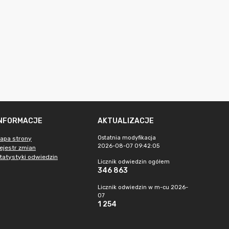
INFORMACJE
AKTUALIZACJE
Ostatnia modyfikacja
apa strony
2026-08-07 09:42:05
ejestr zmian
tatystyki odwiedzin
Licznik odwiedzin ogółem
346 863
Licznik odwiedzin w m-cu 2026-
07
1 254