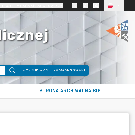
TRAST DLA OSÓB SŁABOWIDZĄCYCH
PL
licznej
WYSZUKIWANIE ZAAWANSOWANE
STRONA ARCHIWALNA BIP