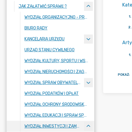
Kate
JAK ZAŁATWIĆ SPRAWĘ ?
1
.
WYDZIAŁ ORGANIZACYJNO - PRAWNY
2
.
BIURO RADY
KANCELARIA URZĘDU
Arty
URZĄD STANU CYWILNEGO
1
.
WYDZIAŁ KULTURY, SPORTU I WSPÓŁPRACY MIĘDZYNARODOWEJ
WYDZIAŁ NIERUCHOMOŚCI I ZAGOSPODAROWANIA PRZESTRZENNEGO
POKAŻ
:
WYDZIAŁ SPRAW OBYWATELSKICH
WYDZIAŁ PODATKÓW I OPŁAT
WYDZIAŁ OCHRONY ŚRODOWISKA I GOSPODARKI KOMUNALNEJ
WYDZIAŁ EDUKACJI I SPRAW SPOŁECZNYCH
WYDZIAŁ INWESTYCJI I ZAMÓWIEŃ PUBLICZNYCH