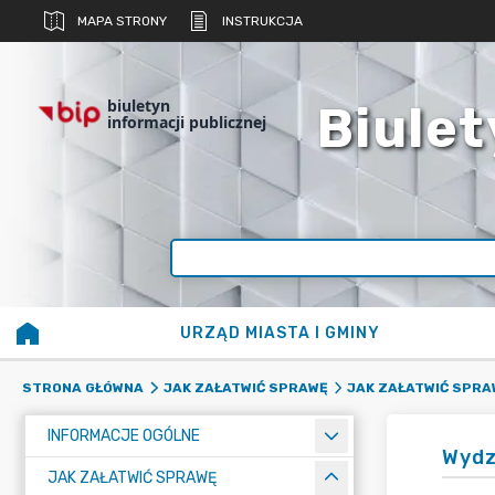
MAPA STRONY
INSTRUKCJA
biuletyn
Biulet
informacji publicznej
URZĄD MIASTA I GMINY
STRONA GŁÓWNA
JAK ZAŁATWIĆ SPRAWĘ
JAK ZAŁATWIĆ SPRA
INFORMACJE OGÓLNE
Wydz
JAK ZAŁATWIĆ SPRAWĘ