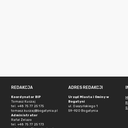
REDAKCJA
ADRES REDAKCJI
Koordynator BIP
Urząd Miasta i Gminy w
M
Tomasz Kuczaj
Bogatyni
R
tel. +48 75 77 25 175
ul. Daszyńskiego 1
S
tomasz.kuczaj@bogatynia.pl
59-920 Bogatynia
Administrator
Rafał Żelazo
tel. +48 75 77 25 173