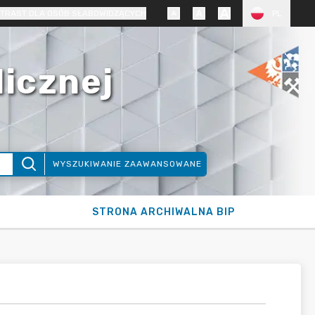
TRAST DLA OSÓB SŁABOWIDZĄCYCH
PL
licznej
WYSZUKIWANIE ZAAWANSOWANE
STRONA ARCHIWALNA BIP