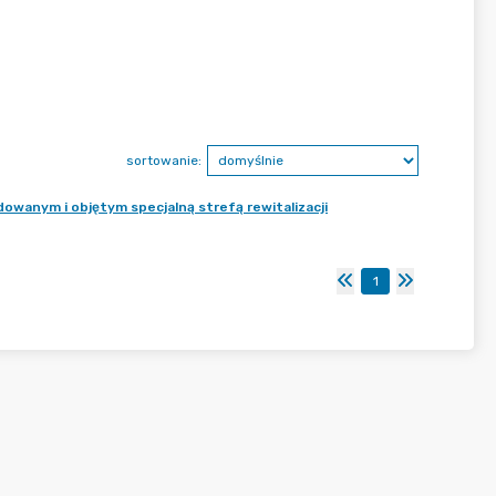
sortowanie:
owanym i objętym specjalną strefą rewitalizacji
1