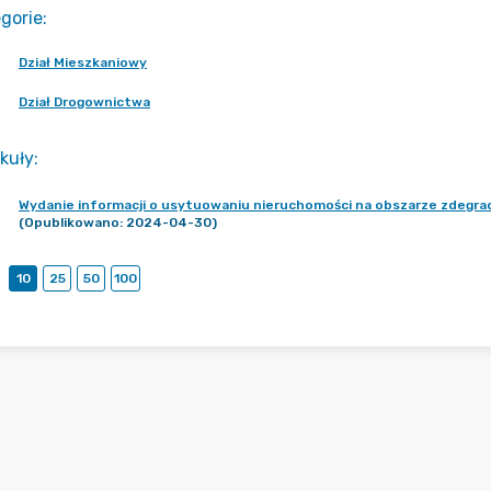
gorie
:
Dział Mieszkaniowy
Dział Drogownictwa
kuły
:
Wydanie informacji o usytuowaniu nieruchomości na obszarze zdegrad
(Opublikowano: 2024-04-30)
10
25
50
100