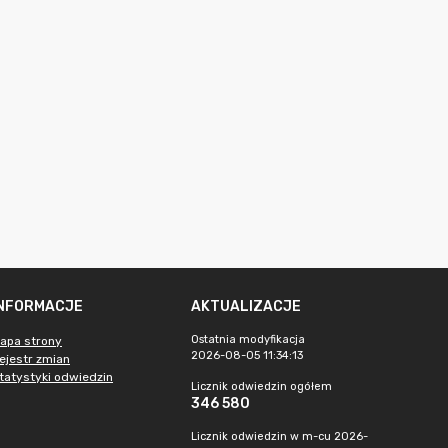
INFORMACJE
AKTUALIZACJE
Ostatnia modyfikacja
apa strony
2026-08-05 11:34:13
ejestr zmian
tatystyki odwiedzin
Licznik odwiedzin ogółem
346 580
Licznik odwiedzin w m-cu 2026-